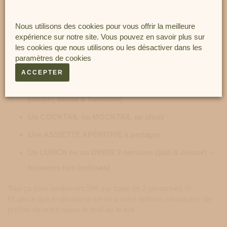
Nous utilisons des cookies pour vous offrir la meilleure
expérience sur notre site. Vous pouvez en savoir plus sur
les cookies que nous utilisons ou les désactiver dans les
paramètres de cookies
Cette offre à la JOURNEE comprend :
ACCEPTER
L'Accès au CENTRE WELLNESS (piscine intérieure,
jacuzzi, sauna & hammam)
Un COCKTAIL ou MOCKTAIL au choix
Une ASSIETTE APÉRITIVE à partager
Un LUNCH ou un DINER 2-services (plat & dessert –
boissons non incluses)
Tout ça pour seulement 99€ sur base de 2 personnes !!!
Et parce que le dimanche se vit à votre rythme, choisissez de
profiter de votre repas le midi ou le soir