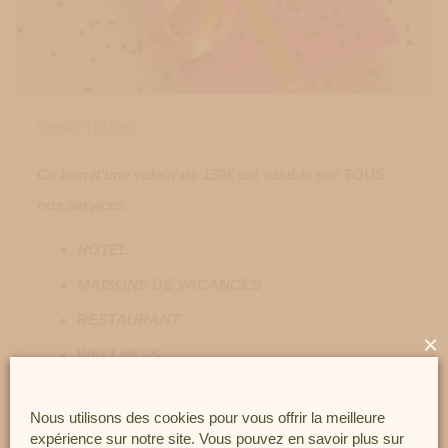
Description
Ce bon d'une valeur de 150€ est valable sur TOUS
nos services :
HOTEL
MAISONS DE VACANCES
RESTAURANT
×
WELLNESS
BAR
Nous utilisons des cookies pour vous offrir la meilleure
Ce bon n'est ni échangeable ni remboursable !
expérience sur notre site. Vous pouvez en savoir plus sur